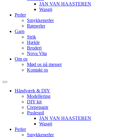
JAN VAN HAASTEREN
Wasgij
Perler
Smykkeperler
Rørperler
Garn
Strik
Hækle
Broderi
Nova Vita
Om os
Mød os på messer
Kontakt os
Menu
Håndværk & DIY
Modellering
DIY kit
Crepepapir
Puslespil
JAN VAN HAASTEREN
Wasgij
Perler
Smykkeperler