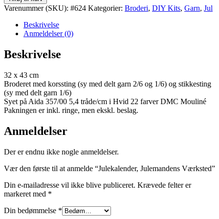
Julemandens
Varenummer (SKU):
#624
Kategorier:
Broderi
,
DIY Kits
,
Garn
,
Jul
Værksted
antal
Beskrivelse
Anmeldelser (0)
Beskrivelse
32 x 43 cm
Broderet med korssting (sy med delt garn 2/6 og 1/6) og stikkesting
(sy med delt garn 1/6)
Syet på Aida 357/00 5,4 tråde/cm i Hvid 22 farver DMC Mouliné
Pakningen er inkl. ringe, men ekskl. beslag.
Anmeldelser
Der er endnu ikke nogle anmeldelser.
Vær den første til at anmelde “Julekalender, Julemandens Værksted”
Din e-mailadresse vil ikke blive publiceret.
Krævede felter er
markeret med
*
Din bedømmelse
*