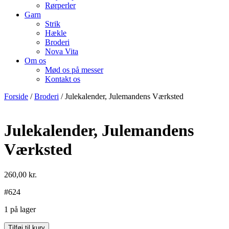
Rørperler
Garn
Strik
Hækle
Broderi
Nova Vita
Om os
Mød os på messer
Kontakt os
Forside
/
Broderi
/ Julekalender, Julemandens Værksted
Julekalender, Julemandens
Værksted
260,00
kr.
#624
1 på lager
Julekalender,
Tilføj til kurv