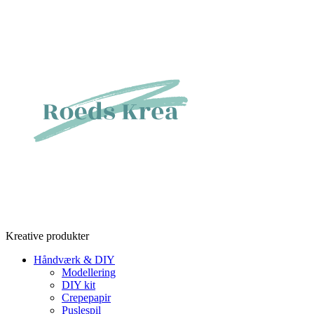
Videre
til
indhold
Kreative produkter
Håndværk & DIY
Modellering
DIY kit
Crepepapir
Puslespil