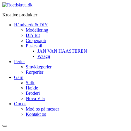
Videre
til
Kreative produkter
indhold
Håndværk & DIY
Modellering
DIY kit
Crepepapir
Puslespil
JAN VAN HAASTEREN
Wasgij
Perler
Smykkeperler
Rørperler
Garn
Strik
Hækle
Broderi
Nova Vita
Om os
Mød os på messer
Kontakt os
Menu