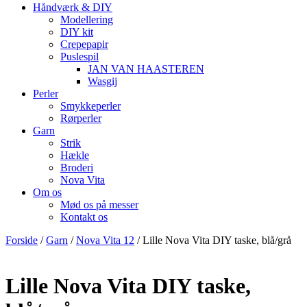
Håndværk & DIY
Modellering
DIY kit
Crepepapir
Puslespil
JAN VAN HAASTEREN
Wasgij
Perler
Smykkeperler
Rørperler
Garn
Strik
Hækle
Broderi
Nova Vita
Om os
Mød os på messer
Kontakt os
Forside
/
Garn
/
Nova Vita 12
/ Lille Nova Vita DIY taske, blå/grå
Lille Nova Vita DIY taske,