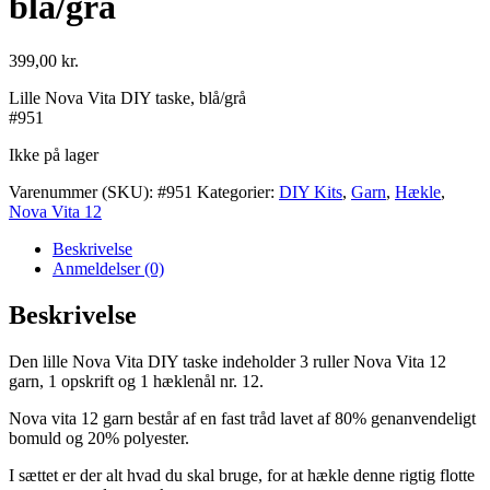
blå/grå
399,00
kr.
Lille Nova Vita DIY taske, blå/grå
#951
Ikke på lager
Varenummer (SKU):
#951
Kategorier:
DIY Kits
,
Garn
,
Hækle
,
Nova Vita 12
Beskrivelse
Anmeldelser (0)
Beskrivelse
Den lille Nova Vita DIY taske indeholder 3 ruller Nova Vita 12
garn, 1 opskrift og 1 hæklenål nr. 12.
Nova vita 12 garn består af en fast tråd lavet af 80% genanvendeligt
bomuld og 20% polyester.
I sættet er der alt hvad du skal bruge, for at hækle denne rigtig flotte