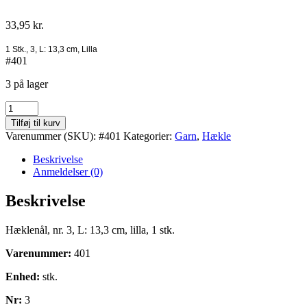
33,95
kr.
1 Stk., 3, L: 13,3 cm, Lilla
#401
3 på lager
Hækkelnål
nr.
Tilføj til kurv
3
Varenummer (SKU):
#401
Kategorier:
Garn
,
Hækle
antal
Beskrivelse
Anmeldelser (0)
Beskrivelse
Hæklenål, nr. 3, L: 13,3 cm, lilla, 1 stk.
Varenummer:
401
Enhed:
stk.
Nr:
3