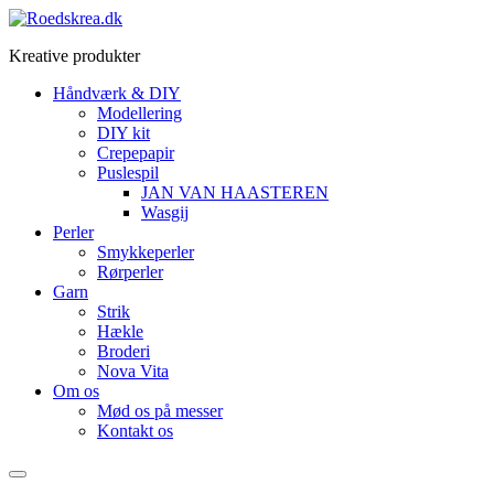
Videre
til
Kreative produkter
indhold
Håndværk & DIY
Modellering
DIY kit
Crepepapir
Puslespil
JAN VAN HAASTEREN
Wasgij
Perler
Smykkeperler
Rørperler
Garn
Strik
Hækle
Broderi
Nova Vita
Om os
Mød os på messer
Kontakt os
Menu