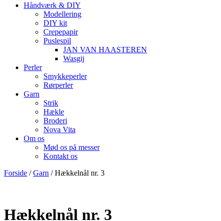
Håndværk & DIY
Modellering
DIY kit
Crepepapir
Puslespil
JAN VAN HAASTEREN
Wasgij
Perler
Smykkeperler
Rørperler
Garn
Strik
Hækle
Broderi
Nova Vita
Om os
Mød os på messer
Kontakt os
Forside
/
Garn
/ Hækkelnål nr. 3
Hækkelnål nr. 3