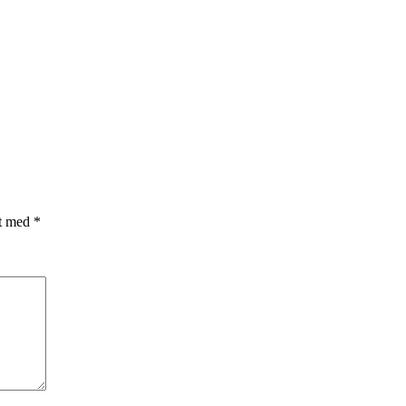
et med
*