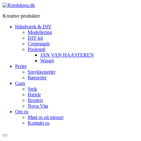
Videre
til
Kreative produkter
indhold
Håndværk & DIY
Modellering
DIY kit
Crepepapir
Puslespil
JAN VAN HAASTEREN
Wasgij
Perler
Smykkeperler
Rørperler
Garn
Strik
Hækle
Broderi
Nova Vita
Om os
Mød os på messer
Kontakt os
Menu