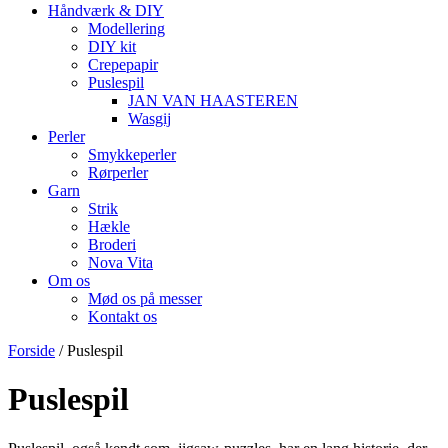
Håndværk & DIY
Modellering
DIY kit
Crepepapir
Puslespil
JAN VAN HAASTEREN
Wasgij
Perler
Smykkeperler
Rørperler
Garn
Strik
Hækle
Broderi
Nova Vita
Om os
Mød os på messer
Kontakt os
Forside
/ Puslespil
Puslespil