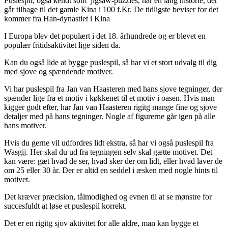
Puslespil, også kendt som jigsaw-puzzles, har en lang historie, der
går tilbage til det gamle Kina i 100 f.Kr. De tidligste beviser for det
kommer fra Han-dynastiet i Kina
I Europa blev det populært i det 18. århundrede og er blevet en
populær fritidsaktivitet lige siden da.
Kan du også lide at bygge puslespil, så har vi et stort udvalg til dig
med sjove og spændende motiver.
Vi har puslespil fra Jan van Haasteren med hans sjove tegninger, der
spænder lige fra et motiv i køkkenet til et motiv i oasen. Hvis man
kigger godt efter, har Jan van Haasteren rigitg mange fine og sjove
detaljer med på hans tegninger. Nogle af figurerne går igen på alle
hans motiver.
Hvis du gerne vil udfordres lidt ekstra, så har vi også puslespil fra
Wasgij. Her skal du ud fra tegningen selv skal gætte motivet. Det
kan være: gæt hvad de ser, hvad sker der om lidt, eller hvad laver de
om 25 eller 30 år. Der er altid en seddel i æsken med nogle hints til
motivet.
Det kræver præcision, tålmodighed og evnen til at se mønstre for
succesfuldt at løse et puslespil korrekt.
Det er en rigitg sjov aktivitet for alle aldre, man kan bygge et