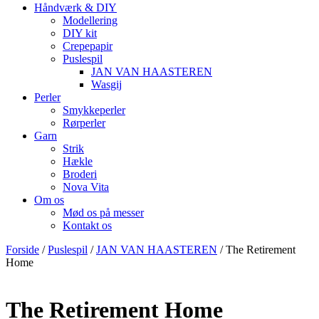
Håndværk & DIY
Modellering
DIY kit
Crepepapir
Puslespil
JAN VAN HAASTEREN
Wasgij
Perler
Smykkeperler
Rørperler
Garn
Strik
Hækle
Broderi
Nova Vita
Om os
Mød os på messer
Kontakt os
Forside
/
Puslespil
/
JAN VAN HAASTEREN
/ The Retirement
Home
The Retirement Home