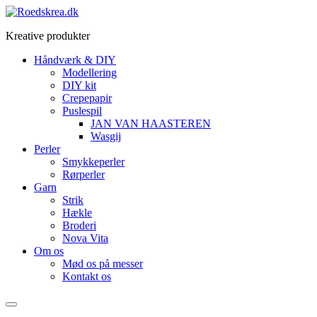
Videre
til
Kreative produkter
indhold
Håndværk & DIY
Modellering
DIY kit
Crepepapir
Puslespil
JAN VAN HAASTEREN
Wasgij
Perler
Smykkeperler
Rørperler
Garn
Strik
Hækle
Broderi
Nova Vita
Om os
Mød os på messer
Kontakt os
Menu