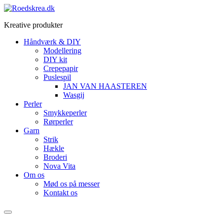
Videre
til
Kreative produkter
indhold
Håndværk & DIY
Modellering
DIY kit
Crepepapir
Puslespil
JAN VAN HAASTEREN
Wasgij
Perler
Smykkeperler
Rørperler
Garn
Strik
Hækle
Broderi
Nova Vita
Om os
Mød os på messer
Kontakt os
Menu