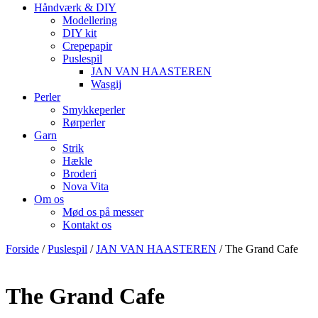
Håndværk & DIY
Modellering
DIY kit
Crepepapir
Puslespil
JAN VAN HAASTEREN
Wasgij
Perler
Smykkeperler
Rørperler
Garn
Strik
Hækle
Broderi
Nova Vita
Om os
Mød os på messer
Kontakt os
Forside
/
Puslespil
/
JAN VAN HAASTEREN
/ The Grand Cafe
The Grand Cafe