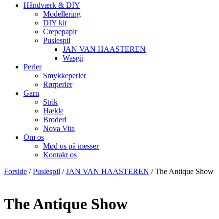
Håndværk & DIY
Modellering
DIY kit
Crepepapir
Puslespil
JAN VAN HAASTEREN
Wasgij
Perler
Smykkeperler
Rørperler
Garn
Strik
Hækle
Broderi
Nova Vita
Om os
Mød os på messer
Kontakt os
Forside
/
Puslespil
/
JAN VAN HAASTEREN
/ The Antique Show
The Antique Show