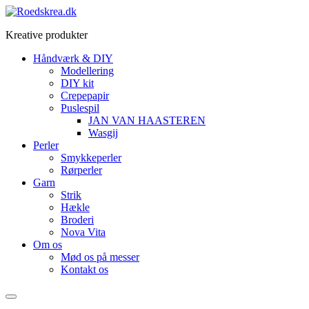
Videre
til
Kreative produkter
indhold
Håndværk & DIY
Modellering
DIY kit
Crepepapir
Puslespil
JAN VAN HAASTEREN
Wasgij
Perler
Smykkeperler
Rørperler
Garn
Strik
Hækle
Broderi
Nova Vita
Om os
Mød os på messer
Kontakt os
Menu