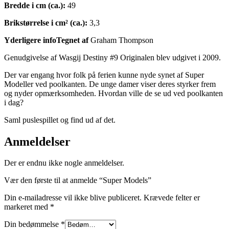
Bredde i cm (ca.):
49
Brikstørrelse i cm² (ca.):
3,3
Yderligere infoTegnet af
Graham Thompson
Genudgivelse af Wasgij Destiny #9 Originalen blev udgivet i 2009.
Der var engang hvor folk på ferien kunne nyde synet af Super
Modeller ved poolkanten. De unge damer viser deres styrker frem
og nyder opmærksomheden. Hvordan ville de se ud ved poolkanten
i dag?
Saml puslespillet og find ud af det.
Anmeldelser
Der er endnu ikke nogle anmeldelser.
Vær den første til at anmelde “Super Models”
Din e-mailadresse vil ikke blive publiceret.
Krævede felter er
markeret med
*
Din bedømmelse
*