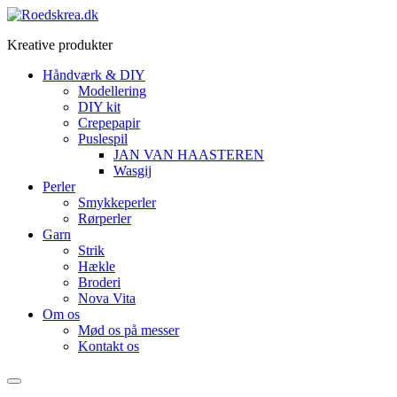
Videre
til
Kreative produkter
indhold
Håndværk & DIY
Modellering
DIY kit
Crepepapir
Puslespil
JAN VAN HAASTEREN
Wasgij
Perler
Smykkeperler
Rørperler
Garn
Strik
Hækle
Broderi
Nova Vita
Om os
Mød os på messer
Kontakt os
Menu