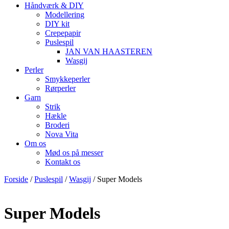
Håndværk & DIY
Modellering
DIY kit
Crepepapir
Puslespil
JAN VAN HAASTEREN
Wasgij
Perler
Smykkeperler
Rørperler
Garn
Strik
Hækle
Broderi
Nova Vita
Om os
Mød os på messer
Kontakt os
Forside
/
Puslespil
/
Wasgij
/ Super Models
Super Models