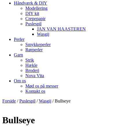
Håndværk & DIY
Modellering
DIY kit
Crepepapir
Puslespil
JAN VAN HAASTEREN
Wasgij
Perler
Smykkeperler
Rørperler
Garn
Strik
Hækle
Broderi
Nova Vita
Om os
Mød os på messer
Kontakt os
Forside
/
Puslespil
/
Wasgij
/ Bullseye
Bullseye