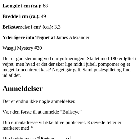
Længde i cm (ca.):
68
Bredde i cm (ca.):
49
Brikstørrelse i cm² (ca.):
3,3
Yderligere info Tegnet af
James Alexander
Wasgij Mystery #30
Der er god stemning ved dartyutrneringen. Skiltet med 180 er løftet i
vejret, men hvad er det der sker lige midt i jubel, pompomer og et
meget koncentreret kast? Noget går galt. Saml puslespillet og find
ud af det.
Anmeldelser
Der er endnu ikke nogle anmeldelser.
Vær den første til at anmelde “Bullseye”
Din e-mailadresse vil ikke blive publiceret.
Krævede felter er
markeret med
*
Din bedømmelse
*