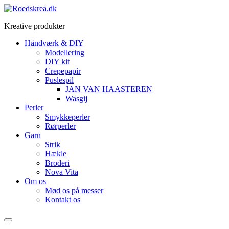
Videre
til
Kreative produkter
indhold
Håndværk & DIY
Modellering
DIY kit
Crepepapir
Puslespil
JAN VAN HAASTEREN
Wasgij
Perler
Smykkeperler
Rørperler
Garn
Strik
Hækle
Broderi
Nova Vita
Om os
Mød os på messer
Kontakt os
Menu