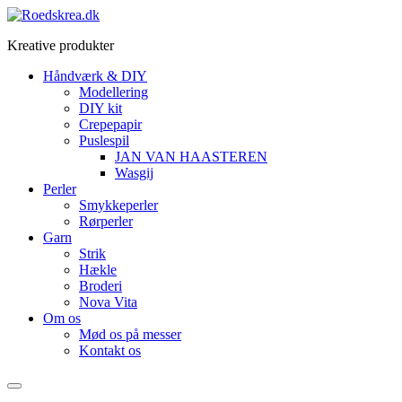
Videre
til
Kreative produkter
indhold
Håndværk & DIY
Modellering
DIY kit
Crepepapir
Puslespil
JAN VAN HAASTEREN
Wasgij
Perler
Smykkeperler
Rørperler
Garn
Strik
Hækle
Broderi
Nova Vita
Om os
Mød os på messer
Kontakt os
Menu