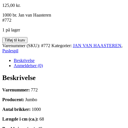
125,00
kr.
1000 br. Jan van Haasteren
#772
1 på lager
Sea
Tilføj til kurv
Port
Varenummer (SKU):
#772
Kategorier:
JAN VAN HAASTEREN
,
antal
Puslespil
Beskrivelse
Anmeldelser (0)
Beskrivelse
Varenummer:
772
Producent:
Jumbo
Antal brikker:
1000
Længde i cm (ca.):
68