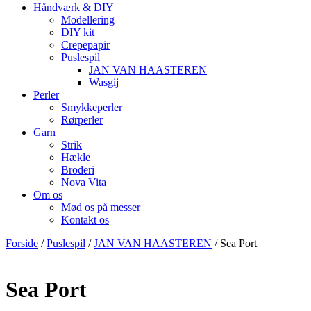
Håndværk & DIY
Modellering
DIY kit
Crepepapir
Puslespil
JAN VAN HAASTEREN
Wasgij
Perler
Smykkeperler
Rørperler
Garn
Strik
Hækle
Broderi
Nova Vita
Om os
Mød os på messer
Kontakt os
Forside
/
Puslespil
/
JAN VAN HAASTEREN
/ Sea Port
Sea Port