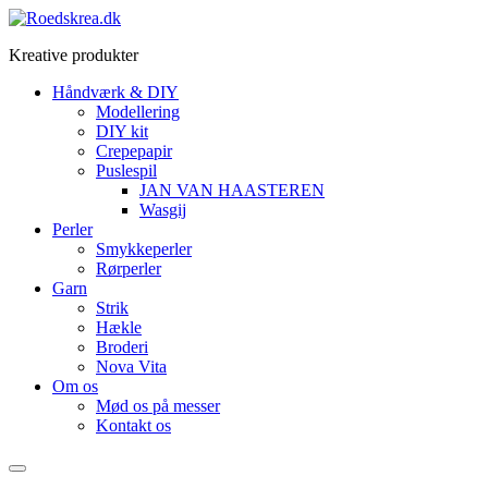
Videre
til
Kreative produkter
indhold
Håndværk & DIY
Modellering
DIY kit
Crepepapir
Puslespil
JAN VAN HAASTEREN
Wasgij
Perler
Smykkeperler
Rørperler
Garn
Strik
Hækle
Broderi
Nova Vita
Om os
Mød os på messer
Kontakt os
Menu