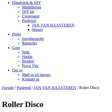
Håndværk & DIY
Modellering
DIY kit
Crepepapir
Puslespil
JAN VAN HAASTEREN
Wasgij
Perler
Smykkeperler
Rørperler
Garn
Strik
Hækle
Broderi
Nova Vita
Om os
Mød os på messer
Kontakt os
Forside
/
Puslespil
/
JAN VAN HAASTEREN
/ Roller Disco
Roller Disco