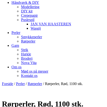
Håndværk & DIY
Modellering
DIY kit
Crepepapir
Puslespil
JAN VAN HAASTEREN
Wasgij
Perler
Smykkeperler
Rørperler
Garn
Strik
Hækle
Broderi
Nova Vita
Om os
Mød os på messer
Kontakt os
Forside
/
Perler
/
Rørperler
/ Rørperler, Rød, 1100 stk.
Rørperler, Rød, 1100 stk.