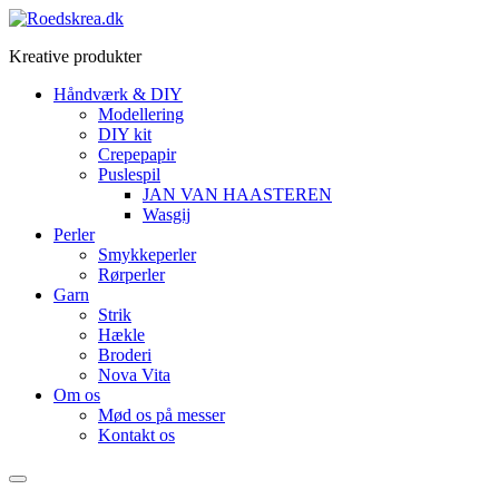
Videre
til
Kreative produkter
indhold
Håndværk & DIY
Modellering
DIY kit
Crepepapir
Puslespil
JAN VAN HAASTEREN
Wasgij
Perler
Smykkeperler
Rørperler
Garn
Strik
Hækle
Broderi
Nova Vita
Om os
Mød os på messer
Kontakt os
Menu