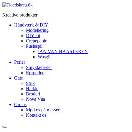
Videre
til
Kreative produkter
indhold
Håndværk & DIY
Modellering
DIY kit
Crepepapir
Puslespil
JAN VAN HAASTEREN
Wasgij
Perler
Smykkeperler
Rørperler
Garn
Strik
Hækle
Broderi
Nova Vita
Om os
Mød os på messer
Kontakt os
Menu