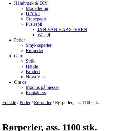
Håndværk & DIY
Modellering
DIY kit
Crepepapir
Puslespil
JAN VAN HAASTEREN
Wasgij
Perler
Smykkeperler
Rørperler
Garn
Strik
Hækle
Broderi
Nova Vita
Om os
Mød os på messer
Kontakt os
Forside
/
Perler
/
Rørperler
/ Rørperler, ass. 1100 stk.
Rørperler, ass. 1100 stk.