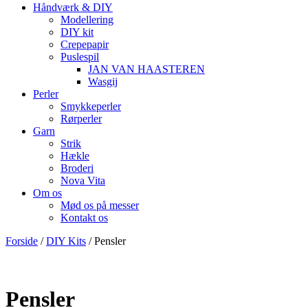
Håndværk & DIY
Modellering
DIY kit
Crepepapir
Puslespil
JAN VAN HAASTEREN
Wasgij
Perler
Smykkeperler
Rørperler
Garn
Strik
Hækle
Broderi
Nova Vita
Om os
Mød os på messer
Kontakt os
Forside
/
DIY Kits
/ Pensler
Pensler