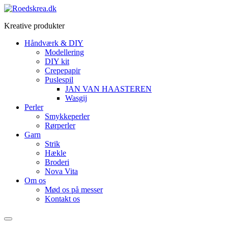
Videre
til
Kreative produkter
indhold
Håndværk & DIY
Modellering
DIY kit
Crepepapir
Puslespil
JAN VAN HAASTEREN
Wasgij
Perler
Smykkeperler
Rørperler
Garn
Strik
Hækle
Broderi
Nova Vita
Om os
Mød os på messer
Kontakt os
Menu