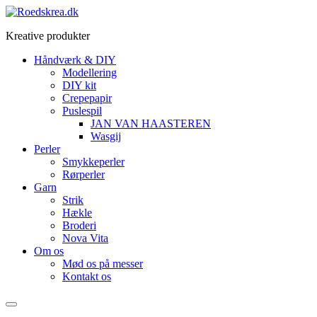
Videre
til
Kreative produkter
indhold
Håndværk & DIY
Modellering
DIY kit
Crepepapir
Puslespil
JAN VAN HAASTEREN
Wasgij
Perler
Smykkeperler
Rørperler
Garn
Strik
Hækle
Broderi
Nova Vita
Om os
Mød os på messer
Kontakt os
Menu