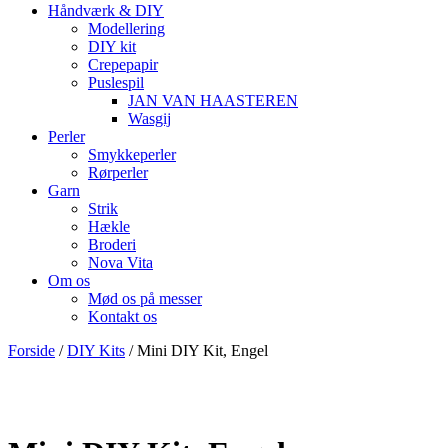
Håndværk & DIY
Modellering
DIY kit
Crepepapir
Puslespil
JAN VAN HAASTEREN
Wasgij
Perler
Smykkeperler
Rørperler
Garn
Strik
Hækle
Broderi
Nova Vita
Om os
Mød os på messer
Kontakt os
Forside
/
DIY Kits
/ Mini DIY Kit, Engel