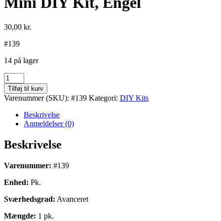
Mini DIY Kit, Engel
30,00
kr.
#139
14 på lager
Mini
DIY
Tilføj til kurv
Kit,
Varenummer (SKU):
#139
Kategori:
DIY Kits
Engel
antal
Beskrivelse
Anmeldelser (0)
Beskrivelse
Varenummer:
#139
Enhed:
Pk.
Sværhedsgrad:
Avanceret
Mængde:
1 pk.