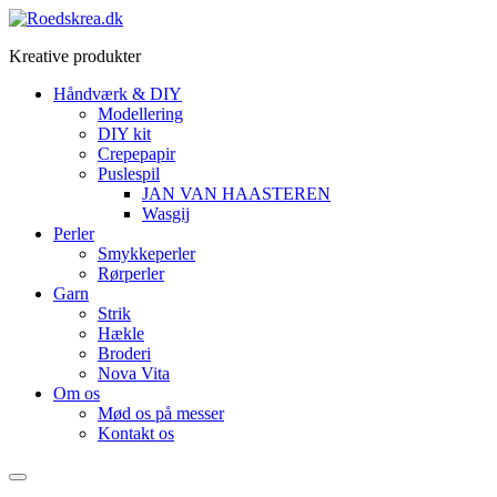
Videre
til
Kreative produkter
indhold
Håndværk & DIY
Modellering
DIY kit
Crepepapir
Puslespil
JAN VAN HAASTEREN
Wasgij
Perler
Smykkeperler
Rørperler
Garn
Strik
Hækle
Broderi
Nova Vita
Om os
Mød os på messer
Kontakt os
Menu