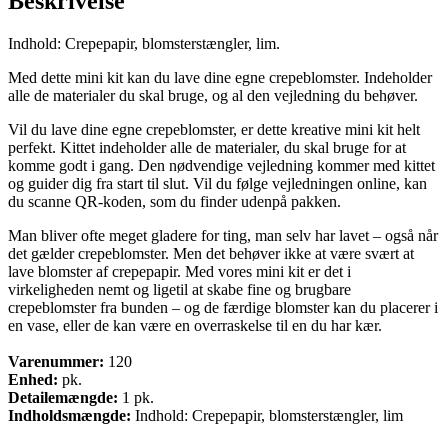
Beskrivelse
Indhold: Crepepapir, blomsterstængler, lim.
Med dette mini kit kan du lave dine egne crepeblomster. Indeholder
alle de materialer du skal bruge, og al den vejledning du behøver.
Vil du lave dine egne crepeblomster, er dette kreative mini kit helt
perfekt. Kittet indeholder alle de materialer, du skal bruge for at
komme godt i gang. Den nødvendige vejledning kommer med kittet
og guider dig fra start til slut. Vil du følge vejledningen online, kan
du scanne QR-koden, som du finder udenpå pakken.
Man bliver ofte meget gladere for ting, man selv har lavet – også når
det gælder crepeblomster. Men det behøver ikke at være svært at
lave blomster af crepepapir. Med vores mini kit er det i
virkeligheden nemt og ligetil at skabe fine og brugbare
crepeblomster fra bunden – og de færdige blomster kan du placerer i
en vase, eller de kan være en overraskelse til en du har kær.
Varenummer:
120
Enhed:
pk.
Detailemængde:
1 pk.
Indholdsmængde:
Indhold: Crepepapir, blomsterstængler, lim