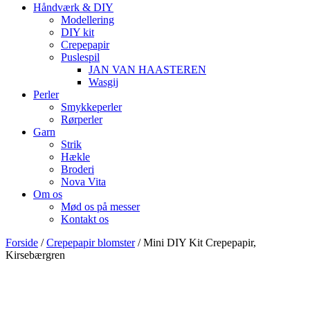
Håndværk & DIY
Modellering
DIY kit
Crepepapir
Puslespil
JAN VAN HAASTEREN
Wasgij
Perler
Smykkeperler
Rørperler
Garn
Strik
Hækle
Broderi
Nova Vita
Om os
Mød os på messer
Kontakt os
Forside
/
Crepepapir blomster
/ Mini DIY Kit Crepepapir,
Kirsebærgren