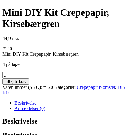
Mini DIY Kit Crepepapir,
Kirsebærgren
44,95
kr.
#120
Mini DIY Kit Crepepapir, Kirsebærgren
4 på lager
Mini
DIY
Tilføj til kurv
Kit
Varenummer (SKU):
#120
Kategorier:
Crepepapir blomster
,
DIY
Crepepapir,
Kits
Kirsebærgren
antal
Beskrivelse
Anmeldelser (0)
Beskrivelse