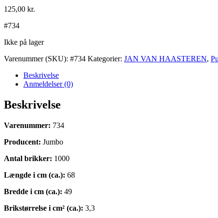
125,00
kr.
#734
Ikke på lager
Varenummer (SKU):
#734
Kategorier:
JAN VAN HAASTEREN
,
Pu
Beskrivelse
Anmeldelser (0)
Beskrivelse
Varenummer:
734
Producent:
Jumbo
Antal brikker:
1000
Længde i cm (ca.):
68
Bredde i cm (ca.):
49
Brikstørrelse i cm² (ca.):
3,3