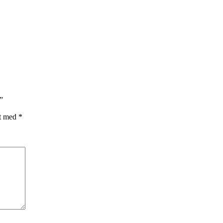
”
et med
*