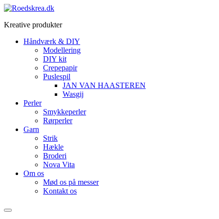
Videre
til
Kreative produkter
indhold
Håndværk & DIY
Modellering
DIY kit
Crepepapir
Puslespil
JAN VAN HAASTEREN
Wasgij
Perler
Smykkeperler
Rørperler
Garn
Strik
Hækle
Broderi
Nova Vita
Om os
Mød os på messer
Kontakt os
Menu