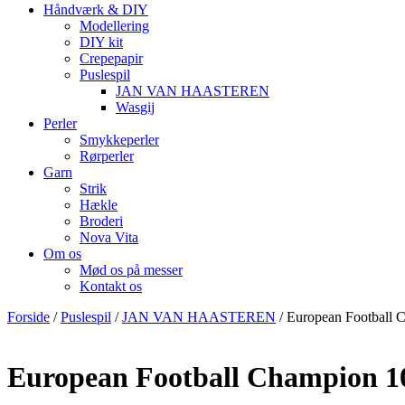
Håndværk & DIY
Modellering
DIY kit
Crepepapir
Puslespil
JAN VAN HAASTEREN
Wasgij
Perler
Smykkeperler
Rørperler
Garn
Strik
Hækle
Broderi
Nova Vita
Om os
Mød os på messer
Kontakt os
Forside
/
Puslespil
/
JAN VAN HAASTEREN
/ European Football 
European Football Champion 10