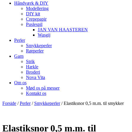
Håndværk & DIY
Modellering
DIY kit
Crepepapir
Puslespil
JAN VAN HAASTEREN
Wasgij
Perler
Smykkeperler
Rørperler
Garn
Strik
Hækle
Broderi
Nova Vita
Om os
Mød os på messer
Kontakt os
Forside
/
Perler
/
Smykkeperler
/ Elastiksnor 0,5 m.m. til smykker
Elastiksnor 0,5 m.m. til