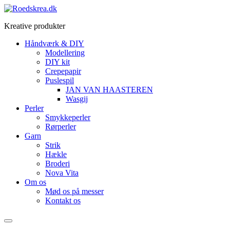
Videre
til
Kreative produkter
indhold
Håndværk & DIY
Modellering
DIY kit
Crepepapir
Puslespil
JAN VAN HAASTEREN
Wasgij
Perler
Smykkeperler
Rørperler
Garn
Strik
Hækle
Broderi
Nova Vita
Om os
Mød os på messer
Kontakt os
Menu