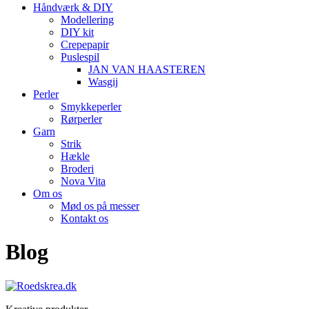
Håndværk & DIY
Modellering
DIY kit
Crepepapir
Puslespil
JAN VAN HAASTEREN
Wasgij
Perler
Smykkeperler
Rørperler
Garn
Strik
Hækle
Broderi
Nova Vita
Om os
Mød os på messer
Kontakt os
Blog