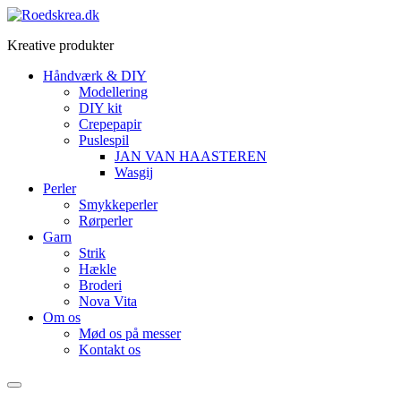
Videre
til
Kreative produkter
indhold
Håndværk & DIY
Modellering
DIY kit
Crepepapir
Puslespil
JAN VAN HAASTEREN
Wasgij
Perler
Smykkeperler
Rørperler
Garn
Strik
Hækle
Broderi
Nova Vita
Om os
Mød os på messer
Kontakt os
Menu